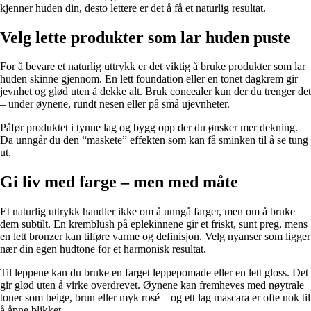
kjenner huden din, desto lettere er det å få et naturlig resultat.
Velg lette produkter som lar huden puste
For å bevare et naturlig uttrykk er det viktig å bruke produkter som lar
huden skinne gjennom. En lett foundation eller en tonet dagkrem gir
jevnhet og glød uten å dekke alt. Bruk concealer kun der du trenger det
– under øynene, rundt nesen eller på små ujevnheter.
Påfør produktet i tynne lag og bygg opp der du ønsker mer dekning.
Da unngår du den “maskete” effekten som kan få sminken til å se tung
ut.
Gi liv med farge – men med måte
Et naturlig uttrykk handler ikke om å unngå farger, men om å bruke
dem subtilt. En kremblush på eplekinnene gir et friskt, sunt preg, mens
en lett bronzer kan tilføre varme og definisjon. Velg nyanser som ligger
nær din egen hudtone for et harmonisk resultat.
Til leppene kan du bruke en farget leppepomade eller en lett gloss. Det
gir glød uten å virke overdrevet. Øynene kan fremheves med nøytrale
toner som beige, brun eller myk rosé – og ett lag mascara er ofte nok til
å åpne blikket.