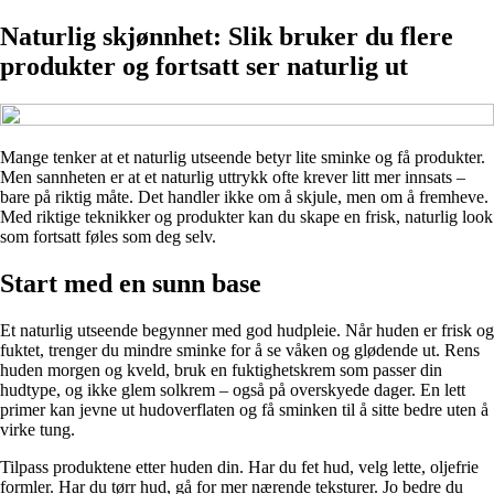
Naturlig skjønnhet: Slik bruker du flere
produkter og fortsatt ser naturlig ut
Mange tenker at et naturlig utseende betyr lite sminke og få produkter.
Men sannheten er at et naturlig uttrykk ofte krever litt mer innsats –
bare på riktig måte. Det handler ikke om å skjule, men om å fremheve.
Med riktige teknikker og produkter kan du skape en frisk, naturlig look
som fortsatt føles som deg selv.
Start med en sunn base
Et naturlig utseende begynner med god hudpleie. Når huden er frisk og
fuktet, trenger du mindre sminke for å se våken og glødende ut. Rens
huden morgen og kveld, bruk en fuktighetskrem som passer din
hudtype, og ikke glem solkrem – også på overskyede dager. En lett
primer kan jevne ut hudoverflaten og få sminken til å sitte bedre uten å
virke tung.
Tilpass produktene etter huden din. Har du fet hud, velg lette, oljefrie
formler. Har du tørr hud, gå for mer nærende teksturer. Jo bedre du