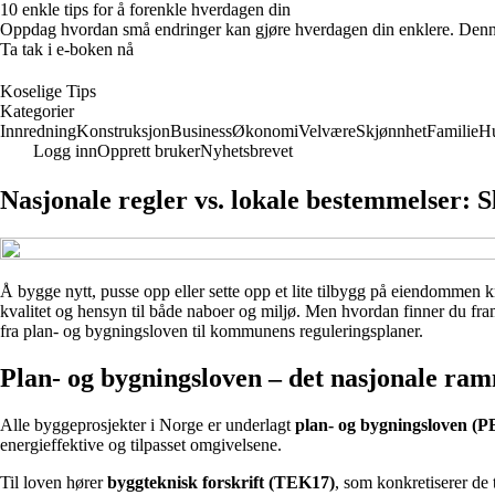
10 enkle tips for å forenkle hverdagen din
Oppdag hvordan små endringer kan gjøre hverdagen din enklere. Denne e-
Ta tak i e-boken nå
Koselige Tips
Kategorier
Innredning
Konstruksjon
Business
Økonomi
Velvære
Skjønnhet
Familie
H
Logg inn
Opprett bruker
Nyhetsbrevet
Nasjonale regler vs. lokale bestemmelser: S
Å bygge nytt, pusse opp eller sette opp et lite tilbygg på eiendommen k
kvalitet og hensyn til både naboer og miljø. Men hvordan finner du fr
fra plan- og bygningsloven til kommunens reguleringsplaner.
Plan- og bygningsloven – det nasjonale ra
Alle byggeprosjekter i Norge er underlagt
plan- og bygningsloven (P
energieffektive og tilpasset omgivelsene.
Til loven hører
byggteknisk forskrift (TEK17)
, som konkretiserer de 