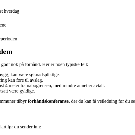
st hverdag
lene
eperioden
 dem
godt nok på forhånd. Her er noen typiske feil:
ilbygg, kan være søknadspliktige.
ring kan føre til avslag.
t 4 meter fra nabogrensen, med mindre annet er avtalt.
tsatt være gyldige.
kommuner tilbyr
forhåndskonferanse
, der du kan få veiledning før du 
art før du sender inn: