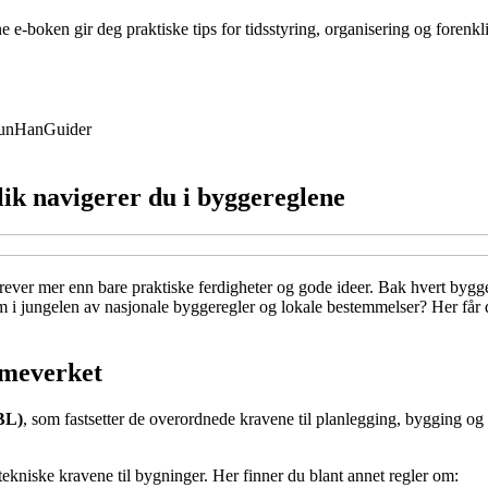
boken gir deg praktiske tips for tidsstyring, organisering og forenkli
un
Han
Guider
lik navigerer du i byggereglene
rever mer enn bare praktiske ferdigheter og gode ideer. Bak hvert bygge
am i jungelen av nasjonale byggeregler og lokale bestemmelser? Her får
mmeverket
BL)
, som fastsetter de overordnede kravene til planlegging, bygging og
tekniske kravene til bygninger. Her finner du blant annet regler om: