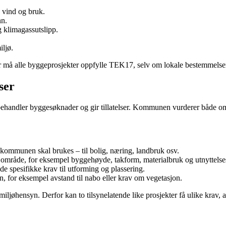
, vind og bruk.
nn.
g klimagassutslipp.
iljø.
må alle byggeprosjekter oppfylle TEK17, selv om lokale bestemmelser k
ser
handler byggesøknader og gir tillatelser. Kommunen vurderer både om p
 kommunen skal brukes – til bolig, næring, landbruk osv.
 et område, for eksempel byggehøyde, takform, materialbruk og utnyttelse
de spesifikke krav til utforming og plassering.
for eksempel avstand til nabo eller krav om vegetasjon.
ljøhensyn. Derfor kan to tilsynelatende like prosjekter få ulike krav, a