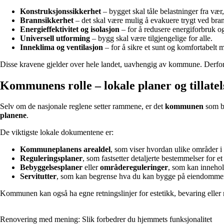
Konstruksjonssikkerhet
– bygget skal tåle belastninger fra vær
Brannsikkerhet
– det skal være mulig å evakuere trygt ved bra
Energieffektivitet og isolasjon
– for å redusere energiforbruk o
Universell utforming
– bygg skal være tilgjengelige for alle.
Inneklima og ventilasjon
– for å sikre et sunt og komfortabelt m
Disse kravene gjelder over hele landet, uavhengig av kommune. Derfor 
Kommunens rolle – lokale planer og tillatel
Selv om de nasjonale reglene setter rammene, er det
kommunen
som be
planene
.
De viktigste lokale dokumentene er:
Kommuneplanens arealdel
, som viser hvordan ulike områder i
Reguleringsplaner
, som fastsetter detaljerte bestemmelser for
Bebyggelsesplaner
eller
områdereguleringer
, som kan innehol
Servitutter
, som kan begrense hva du kan bygge på eiendommen, 
Kommunen kan også ha egne retningslinjer for estetikk, bevaring eller mi
Renovering med mening: Slik forbedrer du hjemmets funksjonalitet