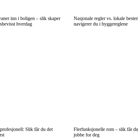
ner inn i boligen – slik skaper
Nasjonale regler vs. lokale beste
sbevisst hverdag
navigerer du i byggereglene
profesjonell: Slik får du det
Flerfunksjonelle rom – slik får du
rst
jobbe for deg